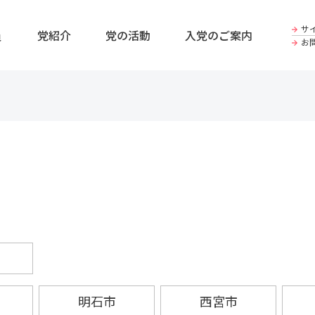
サ
員
党紹介
党の活動
入党のご案内
お
明石市
西宮市